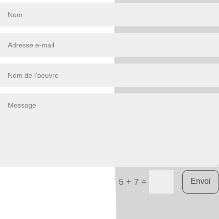
=
Envoi
5 + 7